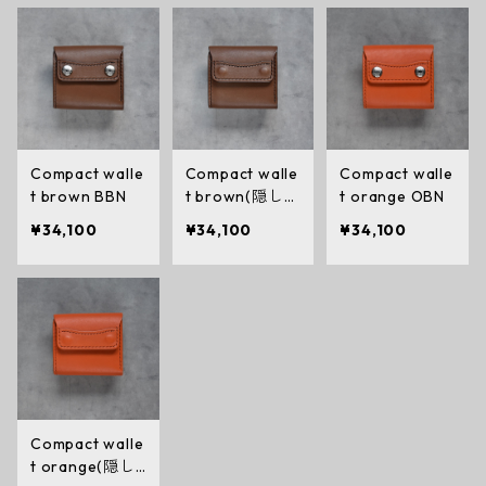
Compact walle
Compact walle
Compact walle
t brown BBN
t brown(隠しボ
t orange OBN
タン)BBN
¥34,100
¥34,100
¥34,100
Compact walle
t orange(隠し