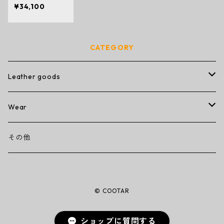
ボタン)OBN
¥34,100
CATEGORY
Leather goods
wallet
Wear
ミニミニウォレット
その他
T-shirt
その他
コンパクトウォレット
キーケース
© COOTAR
トラッカーウォレット
名刺入れ
ショップに質問する
ミドルウォレット