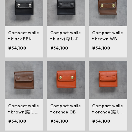
Compact walle
Compact walle
Compact walle
t black BBN
t black(隠しボ
t brown WB
タン)BBN
¥34,100
¥34,100
¥34,100
Compact walle
Compact walle
Compact walle
t brown(隠しボ
t orange OB
t orange(隠し
タン)WB
ボタン)OB
¥34,100
¥34,100
¥34,100