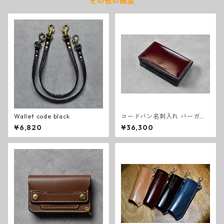
その他の商品
Wallet code black
コードバン名刺入れ バーガン
ディ
¥6,820
¥36,300