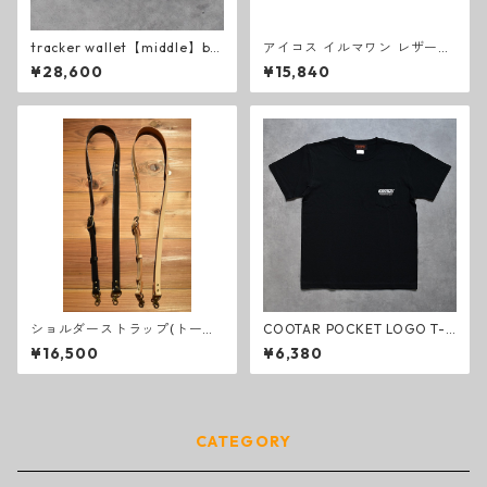
tracker wallet【middle】br
アイコス イルマワン レザーカ
own
バー コードバン
¥28,600
¥15,840
ショルダーストラップ(トート
COOTAR POCKET LOGO T-s
バッグ用)
hirt black
¥16,500
¥6,380
CATEGORY