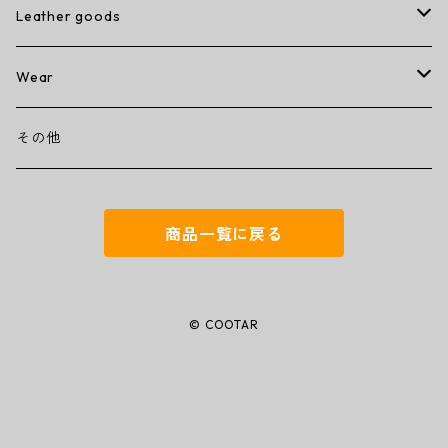
Leather goods
wallet
Wear
ミニミニウォレット
その他
T-shirt
その他
コンパクトウォレット
キーケース
商品一覧に戻る
トラッカーウォレット
名刺入れ
ミドルウォレット
iPhoneカバー
© COOTAR
ラウンドジップウォレット
トートバッグ
バタフライハーフウォレット
アップルウォッチベルト