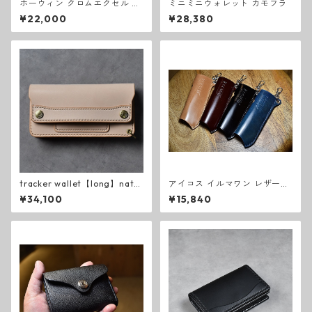
ホーウィン クロムエクセル シ
ミニミニウォレット カモフラ
ョルダーストラップ
¥22,000
¥28,380
tracker wallet【long】natur
アイコス イルマワン レザーカ
al KB
バー コードバン
¥34,100
¥15,840