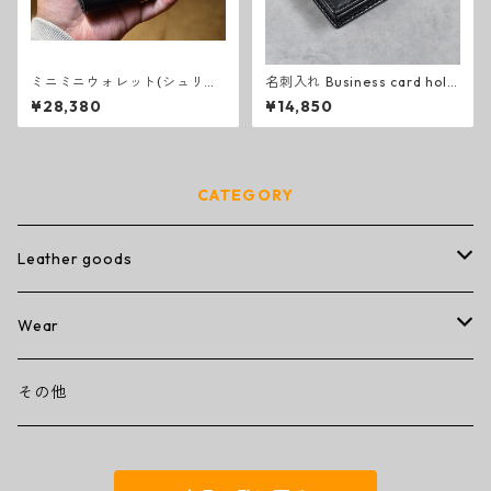
ミニミニウォレット(シュリン
名刺入れ Business card hold
ク)ブラック
er (black)
¥28,380
¥14,850
CATEGORY
Leather goods
wallet
Wear
ミニミニウォレット
その他
T-shirt
その他
コンパクトウォレット
キーケース