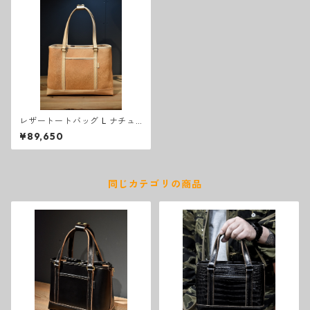
レザートートバッグ L ナチュ
ラル
¥89,650
同じカテゴリの商品