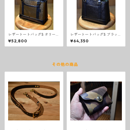
レザートートバッグS オリーブ
レザートートバッグS ブラック
カーキ
カスタム
¥52,800
¥64,350
その他の商品