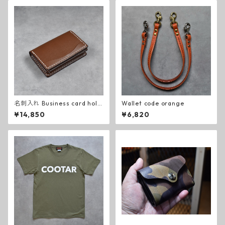
名刺入れ Business card hold
Wallet code orange
er (brown)
¥14,850
¥6,820