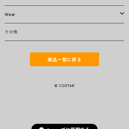
wallet
Wear
ミニミニウォレット
その他
T-shirt
その他
コンパクトウォレット
キーケース
商品一覧に戻る
トラッカーウォレット
名刺入れ
ミドルウォレット
iPhoneカバー
© COOTAR
ラウンドジップウォレット
トートバッグ
バタフライハーフウォレット
アップルウォッチベルト