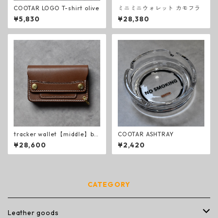
COOTAR LOGO T-shirt olive
ミニミニウォレット カモフラ
¥5,830
¥28,380
tracker wallet【middle】br
COOTAR ASHTRAY
own
¥28,600
¥2,420
CATEGORY
Leather goods