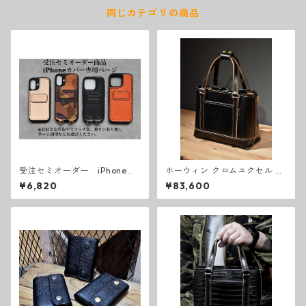
同じカテゴリの商品
受注セミオーダー iPhoneカ
ホーウィン クロムエクセル ト
バー 専用ページ
ートバッグ M
¥6,820
¥83,600