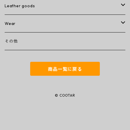
Leather goods
wallet
Wear
ミニミニウォレット
その他
T-shirt
その他
コンパクトウォレット
キーケース
商品一覧に戻る
トラッカーウォレット
名刺入れ
ミドルウォレット
iPhoneカバー
© COOTAR
ラウンドジップウォレット
トートバッグ
バタフライハーフウォレット
アップルウォッチベルト