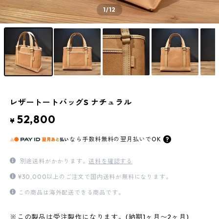
1
/12
レザートートバッグS ナチュラル
52,800
¥
なら
手数料無料の
翌月払いでOK
別途送料がかかります。
送料を確認する
¥30,000以上のご注文で国内送料が無料になります。
この商品は海外配送できる商品です。
※この製品は受注製作になります。(納期1ヶ月〜2ヶ月)