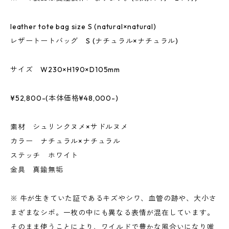
leather tote bag size S (natural×natural)
レザートートバッグ S (ナチュラル×ナチュラル)
サイズ W230×H190×D105mm
¥52,800-(本体価格¥48,000-)
素材 シュリンクヌメ×サドルヌメ
カラー ナチュラル×ナチュラル
ステッチ ホワイト
金具 真鍮無垢
※ 牛が生きていた証であるキズやシワ、血管の跡や、大小さ
まざまなシボ。一枚の中にも異なる表情が混在しています。
そのまま使うことにより、ワイルドで豊かな風合いになり唯