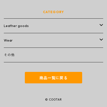
CATEGORY
Leather goods
wallet
Wear
ミニミニウォレット
その他
T-shirt
その他
コンパクトウォレット
キーケース
商品一覧に戻る
トラッカーウォレット
名刺入れ
ミドルウォレット
iPhoneカバー
© COOTAR