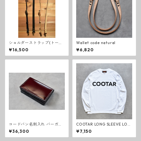
ショルダーストラップ(トート
Wallet code natural
バッグ用)
¥16,500
¥6,820
コードバン名刺入れ バーガン
COOTAR LONG SLEEVE LOG
ディ
O T-SHIRT
¥36,300
¥7,150