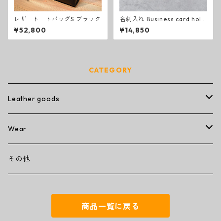
レザートートバッグS ブラック
名刺入れ Business card hold
er (black)
¥52,800
¥14,850
CATEGORY
Leather goods
wallet
Wear
ミニミニウォレット
その他
T-shirt
その他
コンパクトウォレット
キーケース
商品一覧に戻る
トラッカーウォレット
名刺入れ