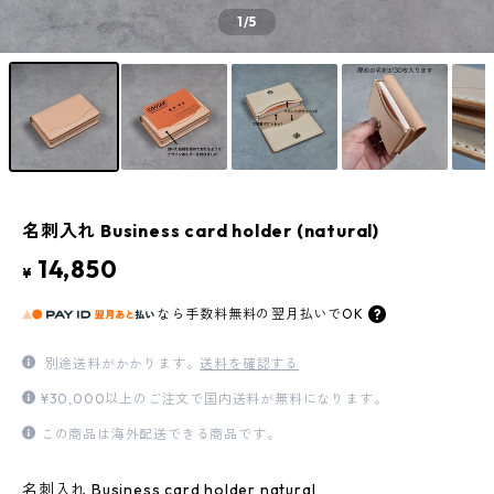
1
/5
名刺入れ Business card holder (natural)
14,850
¥
なら
手数料無料の
翌月払いでOK
別途送料がかかります。
送料を確認する
¥30,000以上のご注文で国内送料が無料になります。
この商品は海外配送できる商品です。
名刺入れ Business card holder natural