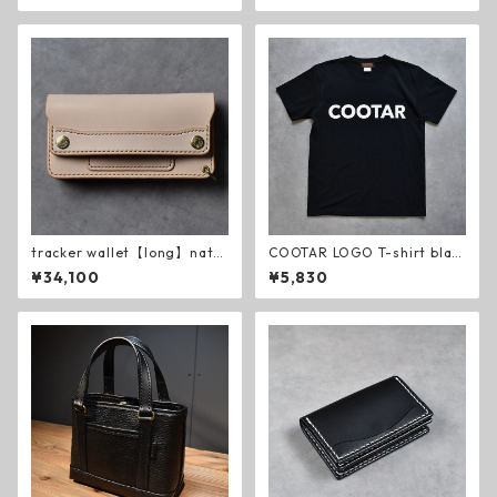
tracker wallet【long】natur
COOTAR LOGO T-shirt blac
al KB
k
¥34,100
¥5,830