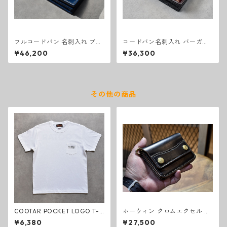
フルコードバン 名刺入れ ブル
コードバン名刺入れ バーガン
ー
ディ
¥46,200
¥36,300
その他の商品
COOTAR POCKET LOGO T-s
ホーウィン クロムエクセル ト
hirt white
ラッカーウォレット スモール
¥6,380
¥27,500