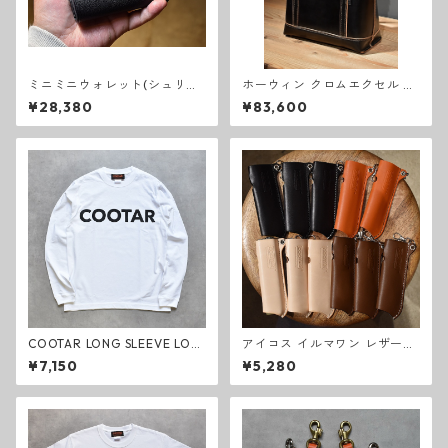
ミニミニウォレット(シュリン
ホーウィン クロムエクセル ト
ク)ブラック
ートバッグ M
¥28,380
¥83,600
COOTAR LONG SLEEVE LOG
アイコス イルマワン レザーカ
O T-SHIRT
バー
¥7,150
¥5,280