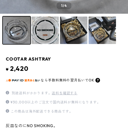
1
/4
COOTAR ASHTRAY
2,420
¥
なら
手数料無料の
翌月払いでOK
別途送料がかかります。
送料を確認する
¥30,000以上のご注文で国内送料が無料になります。
この商品は海外配送できる商品です。
灰皿なのにNO SMOKING。