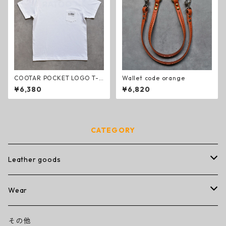
COOTAR POCKET LOGO T-s
Wallet code orange
hirt white
¥6,380
¥6,820
CATEGORY
Leather goods
wallet
Wear
ミニミニウォレット
その他
T-shirt
その他