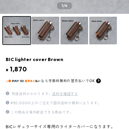
1
/4
BIC lighter cover Brown
1,870
¥
なら
手数料無料の
翌月払いでOK
別途送料がかかります。
送料を確認する
¥30,000以上のご注文で国内送料が無料になります。
この商品は海外配送できる商品です。
BICレギュラーサイズ専用のライターカバーになります。