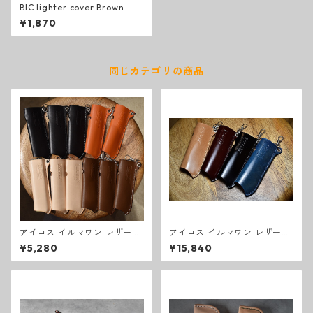
BIC lighter cover Brown
¥1,870
同じカテゴリの商品
アイコス イルマワン レザーカ
アイコス イルマワン レザーカ
バー
バー コードバン
¥5,280
¥15,840