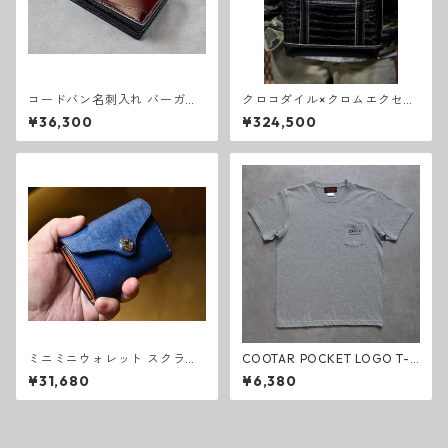
コードバン名刺入れ バーガン
クロコダイル×クロムエクセル
ディ
トートバッグS
¥36,300
¥324,500
ミニミニウォレット スクラッ
COOTAR POCKET LOGO T-s
チ コバルトブルー
hirt gray
¥31,680
¥6,380