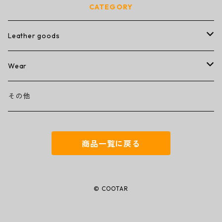
CATEGORY
Leather goods
wallet
Wear
ミニミニウォレット
その他
T-shirt
その他
コンパクトウォレット
キーケース
商品一覧に戻る
トラッカーウォレット
名刺入れ
ミドルウォレット
iPhoneカバー
© COOTAR
ラウンドジップウォレット
トートバッグ