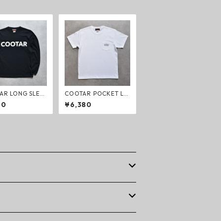
AR LONG SLEE
COOTAR POCKET LO
GO T-SHIRT
GO T-shirt white
50
¥6,380