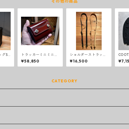
その他の商品
ッグS
トラッカーミニミニウ
ショルダーストラップ
COOT
ォレット コードバン
(トートバッグ用)
VE LO
¥58,850
¥16,500
¥7,1
バーガンディ
CATEGORY