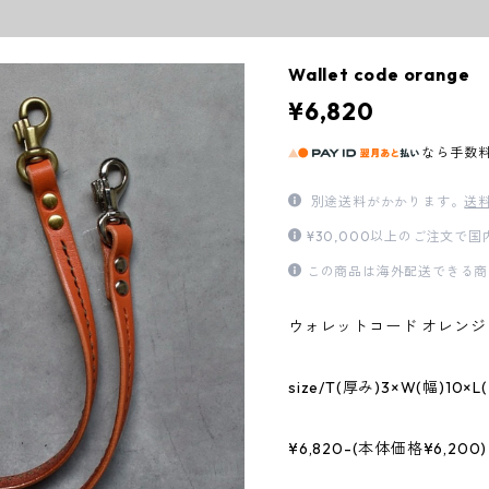
Wallet code orange
¥6,820
なら
手数
別途送料がかかります。
送
¥30,000以上のご注文で
この商品は海外配送できる商
ウォレットコード オレンジ
size/T(厚み)3×W(幅)10×
¥6,820-(本体価格¥6,200)