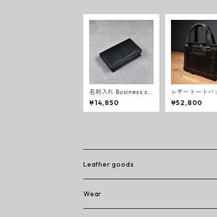
名刺入れ Business ca
レザートートバ
rd holder (black)
ブラック
¥14,850
¥52,800
Leather goods
wallet
Wear