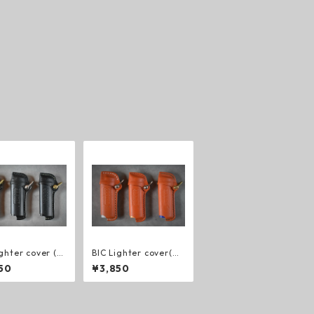
ighter cover (C
BIC Lighter cover(CA
) Black
P付き)Orange
50
¥3,850