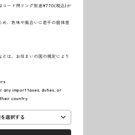
コード用リング別途¥770(税込)が
ため、色味や風合いに若干の個体差
。
などは、お住まいの国の規定により
。
ers
 any import taxes, duties, or
their country.
類を選択する