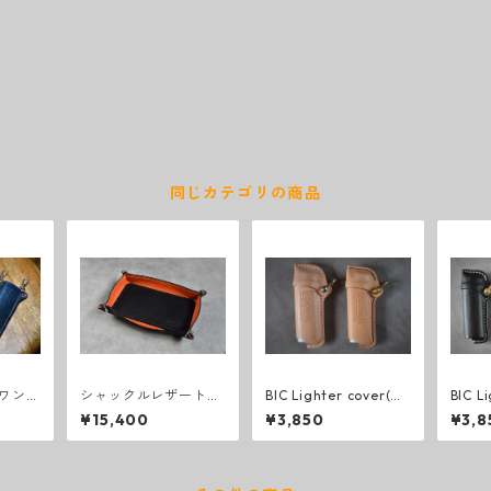
同じカテゴリの商品
ワン
シャックルレザートレ
BIC Lighter cover(CA
BIC L
コードバ
ー レクタンブル(ブラ
P付き)Natural
AP付き
¥15,400
¥3,850
¥3,8
ック×オレンジ)