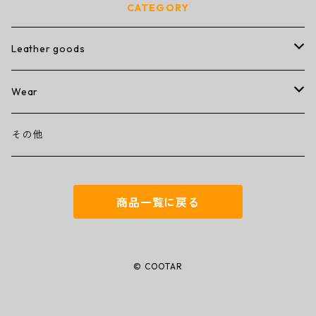
CATEGORY
Leather goods
wallet
Wear
ミニミニウォレット
その他
T-shirt
その他
コンパクトウォレット
キーケース
商品一覧に戻る
トラッカーウォレット
名刺入れ
ミドルウォレット
iPhoneカバー
© COOTAR
ラウンドジップウォレット
トートバッグ