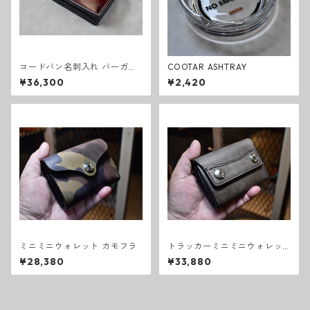
コードバン名刺入れ バーガン
COOTAR ASHTRAY
ディ
¥36,300
¥2,420
ミニミニウォレット カモフラ
トラッカーミニミニウォレッ
ト スクラッチ グレー
¥28,380
¥33,880