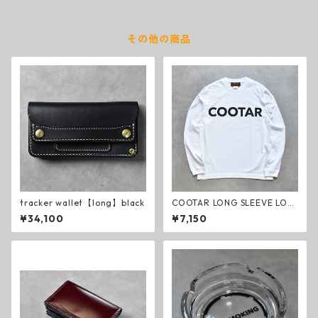
その他の商品
tracker wallet【long】black
COOTAR LONG SLEEVE LOG
O T-SHIRT
¥34,100
¥7,150