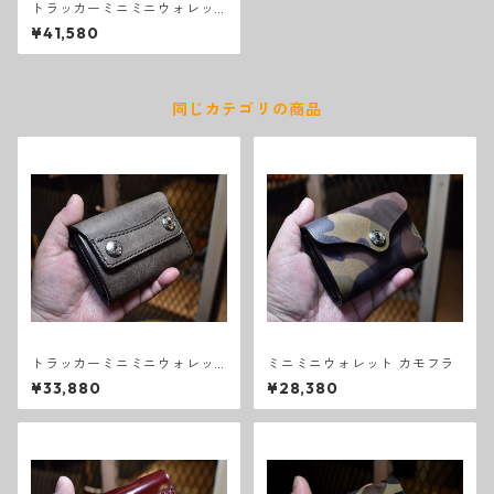
トラッカーミニミニウォレッ
ト シボ×スモールクロコダイル
¥41,580
(ブラック)
同じカテゴリの商品
トラッカーミニミニウォレッ
ミニミニウォレット カモフラ
ト スクラッチ グレー
¥33,880
¥28,380