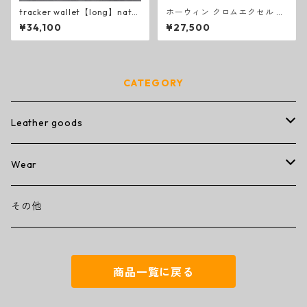
tracker wallet【long】natur
ホーウィン クロムエクセル ト
al KB
ラッカーウォレット スモール
¥34,100
¥27,500
CATEGORY
Leather goods
wallet
Wear
ミニミニウォレット
その他
T-shirt
その他
コンパクトウォレット
キーケース
商品一覧に戻る
トラッカーウォレット
名刺入れ