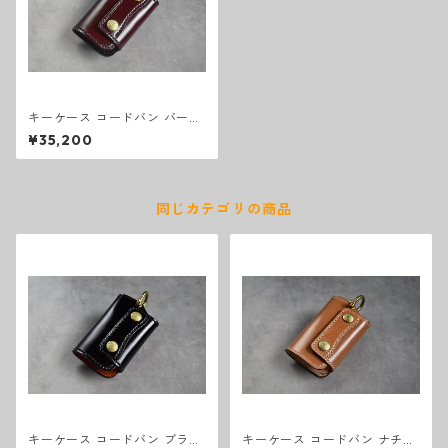
キーケース コードバン バーガ
ンディ
¥35,200
同じカテゴリの商品
キーケース コードバン ブラッ
キーケース コードバン ナチュ