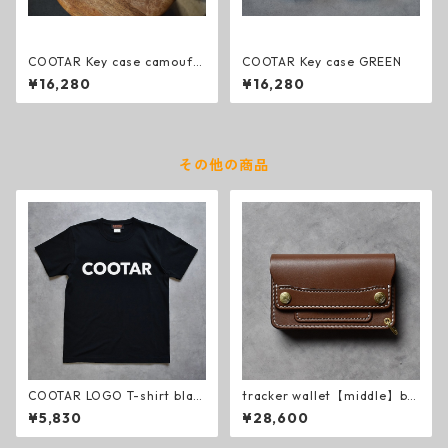
COOTAR Key case camoufla
COOTAR Key case GREEN
ge Cuoio(カモフラ クオイオ)
¥16,280
¥16,280
その他の商品
COOTAR LOGO T-shirt blac
tracker wallet【middle】br
k
own
¥5,830
¥28,600