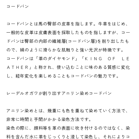
コードバン
コードバンとは馬の臀部の皮革を指します。牛革をはじめ、
一般的な皮革は皮膚表面を採取したものを指しますが、コー
ドバンは臀部の内部の繊維層(コードバン層)を削り出したも
ので、絹のように滑らかな肌触りと強い光沢が特徴です。
コードバンは「革のダイヤモンド」「ＫＩＮＧ ＯＦ ＬＥ
ＡＴＨＥＲ」と称され、使い込むことに味のある質感に変化
し、経年変化を楽しめることもコードバンの魅力です。
レーデルオガワが創り出すアニリン染めコードバン
アニリン染めとは、幾重にも色を重ねて染めていく方法で、
非常に時間と手間がかかる染色方法です。
染色の際に、顔料等を革の表面に吹き付けるのではなく、染
料を含んだ水に革をじっくりと浸して染色し、それによりコ