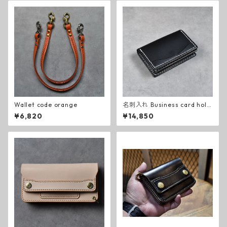
Wallet code orange
名刺入れ Business card hold
er (black)
¥6,820
¥14,850