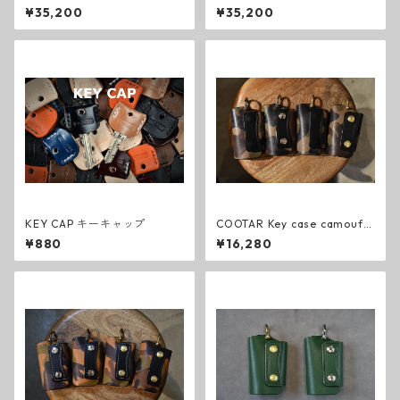
ク
ラル
¥35,200
¥35,200
KEY CAP キーキャップ
COOTAR Key case camoufla
ge Grigio(カモフラ グリジオ)
¥880
¥16,280