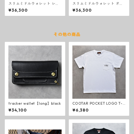
スリムミドルウォレット レッ
スリムミドルウォレット オレ
ド
ンジ
¥36,300
¥36,300
その他の商品
tracker wallet【long】black
COOTAR POCKET LOGO T-s
hirt white
¥34,100
¥6,380