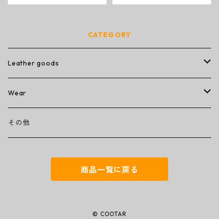
CATEGORY
Leather goods
wallet
Wear
ミニミニウォレット
その他
T-shirt
その他
コンパクトウォレット
キーケース
商品一覧に戻る
トラッカーウォレット
名刺入れ
ミドルウォレット
iPhoneカバー
© COOTAR