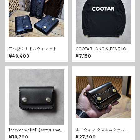
三つ折りミドルウォレット
COOTAR LONG SLEEVE LOG
O T-SHIRT
¥48,400
¥7,150
tracker wallet【extra smal
ホーウィン クロムエクセル ト
l】black
ラッカーウォレット スモール
¥18,700
¥27,500